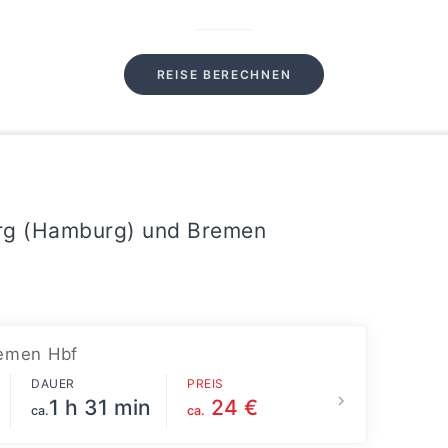
REISE BERECHNEN
rg (Hamburg) und Bremen
emen Hbf
DAUER
PREIS
1 h 31 min
24 €
ca.
ca.