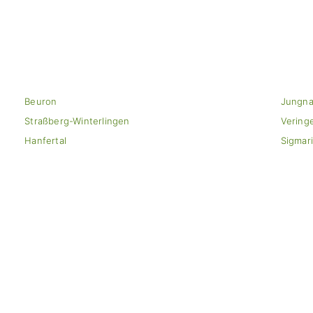
n
Beuron
Jungn
Straßberg-Winterlingen
Vering
Hanfertal
Sigmar