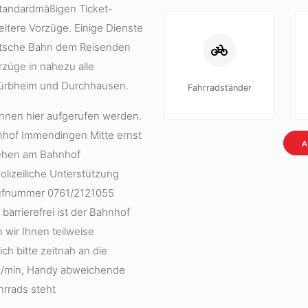
tandardmäßigen Ticket-
itere Vorzüge. Einige Dienste
eutsche Bahn dem Reisenden
rzüge in nahezu alle
Dürbheim und Durchhausen.
Fahrradständer
nnen hier aufgerufen werden.
hnhof Immendingen Mitte ernst
A
tehen am Bahnhof
olizeiliche Unterstützung
 Rufnummer 0761/2121055
 barrierefrei ist der Bahnhof
 wir Ihnen teilweise
ch bitte zeitnah an die
ct./min, Handy abweichende
hrrads steht