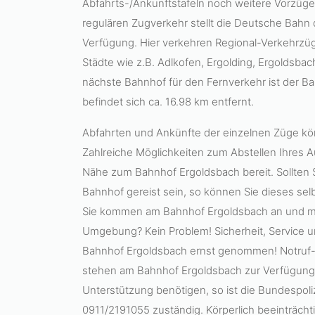
Abfahrts-/Ankunftstafeln noch weitere Vorzüg
regulären Zugverkehr stellt die Deutsche Bahn
Verfügung. Hier verkehren Regional-Verkehrzü
Städte wie z.B. Adlkofen, Ergolding, Ergoldsba
nächste Bahnhof für den Fernverkehr ist der 
befindet sich ca. 16.98 km entfernt.
Abfahrten und Ankünfte der einzelnen Züge kö
Zahlreiche Möglichkeiten zum Abstellen Ihres A
Nähe zum Bahnhof Ergoldsbach bereit. Sollten
Bahnhof gereist sein, so können Sie dieses selb
Sie kommen am Bahnhof Ergoldsbach an und mü
Umgebung? Kein Problem! Sicherheit, Service u
Bahnhof Ergoldsbach ernst genommen! Notruf-
stehen am Bahnhof Ergoldsbach zur Verfügung. S
Unterstützung benötigen, so ist die Bundespol
0911/2191055 zuständig. Körperlich beeinträchtigt