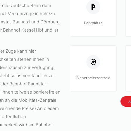
lt die Deutsche Bahn dem
onal-Verkehrzüge in nahezu
Emstal, Baunatal und Dörnberg.
Parkplätze
r Bahnhof Kassel Hbf und ist
der Züge kann hier
keiten stehen Ihnen in
tershausen zur Verfügung.
teht selbstverständlich zur
Sicherheitszentrale
st der Bahnhof Baunatal-
Ihnen teilweise barrierefreien
h an die Mobilitäts-Zentrale
A
bweichende Preise) An diesem
 öffentlichen
auberkeit wird am Bahnhof