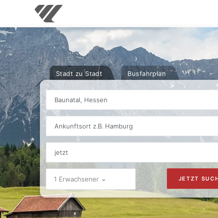
Stadt zu Stadt
Busfahrplan
Baunatal, Hessen
Ankunftsort z.B. Hamburg
1 Erwachsener
JETZT SUC