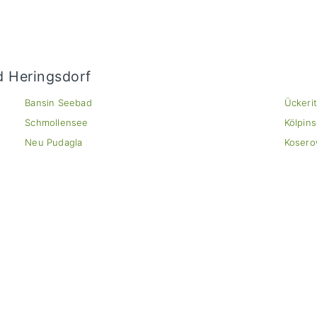
d Heringsdorf
Bansin Seebad
Ückeri
Schmollensee
Kölpin
Neu Pudagla
Koser