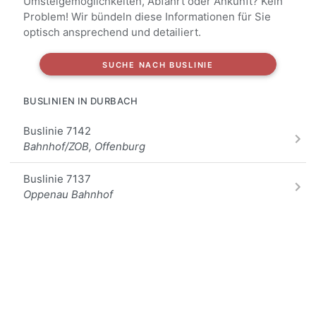
Umsteigemöglichkeiten, Abfahrt oder Ankunft? Kein
Problem! Wir bündeln diese Informationen für Sie
Abzw. Brandeck, Durbach
optisch ansprechend und detailiert.
Tennisplatz, Durbach
SUCHE NACH BUSLINIE
Ebersweier Unterdorf, Durbach
BUSLINIEN IN DURBACH
Alle Haltestellen
Buslinie 7142
Bahnhof/ZOB, Offenburg
Buslinie 7137
Oppenau Bahnhof