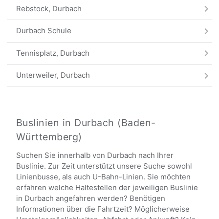
Rebstock, Durbach
Durbach Schule
Tennisplatz, Durbach
Unterweiler, Durbach
Hohberg Wendeplatz, Durbach
Ebersweier Krone, Durbach
Buslinien in Durbach (Baden-
Württemberg)
Stöcken, Durbach-Ebersweier
Suchen Sie innerhalb von Durbach nach Ihrer
Ebersweier Unterdorf, Durbach
Buslinie. Zur Zeit unterstützt unsere Suche sowohl
Linienbusse, als auch U-Bahn-Linien. Sie möchten
Haus Vier Jahreszeiten, Durbach
erfahren welche Haltestellen der jeweiligen Buslinie
in Durbach angefahren werden? Benötigen
Säge, Durbach
Informationen über die Fahrtzeit? Möglicherweise