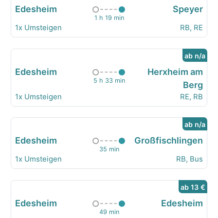
Edesheim
Speyer
1 h 19 min
1x Umsteigen
RB, RE
ab n/a
Edesheim
Herxheim am
5 h 33 min
Berg
1x Umsteigen
RE, RB
ab n/a
Edesheim
Großfischlingen
35 min
1x Umsteigen
RB, Bus
ab 13 €
Edesheim
Edesheim
49 min