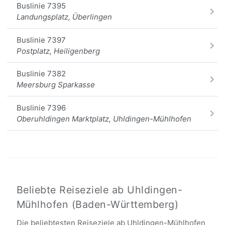
Buslinie 7395
Unteruhldingen
Landungsplatz, Überlingen
Greifensee, Im Hof
Buslinie 7397
Postplatz, Heiligenberg
Unteruhldingen Maurach, Uhldingen-Mühlhofen
Buslinie 7382
Meersburg Sparkasse
Alle Haltestellen
Buslinie 7396
Oberuhldingen Marktplatz, Uhldingen-Mühlhofen
Buslinie 7379
Oberuhldingen Marktplatz, Uhldingen-Mühlhofen
Schiff
Überlingen Hafen
Beliebte Reiseziele ab Uhldingen-
Mühlhofen (Baden-Württemberg)
Die beliebtesten Reiseziele ab Uhldingen-Mühlhofen