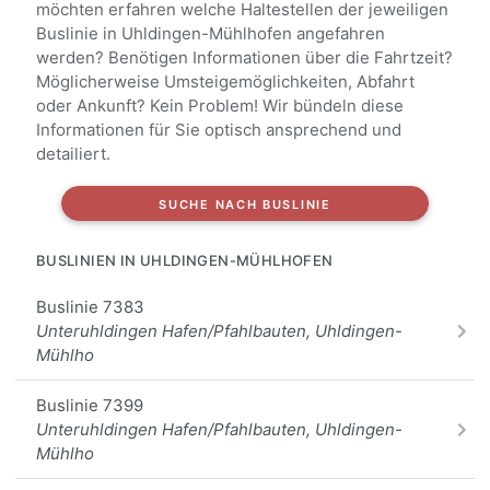
Mühlhofen
möchten erfahren welche Haltestellen der jeweiligen
Buslinie in Uhldingen-Mühlhofen angefahren
UM Oberuhldingen Lichtenbergschule, Uhldingen-
werden? Benötigen Informationen über die Fahrtzeit?
Mühl
Möglicherweise Umsteigemöglichkeiten, Abfahrt
oder Ankunft? Kein Problem! Wir bündeln diese
UM Oberuhldingen Am Dorfanger, Uhldingen-
Informationen für Sie optisch ansprechend und
Mühlhofen
detailiert.
UM Mühlhofen Hallenbad, Uhldingen-Mühlhofen
SUCHE NACH BUSLINIE
Unteruhldingen Meersburger Str., Uhldingen-Mühlhof
BUSLINIEN IN UHLDINGEN-MÜHLHOFEN
Unteruhldingen Hafen/Pfahlbauten, Uhldingen-
Buslinie 7383
Mühlho
Unteruhldingen Hafen/Pfahlbauten, Uhldingen-
Mühlho
Mühlhofen Rosenstr., Uhldingen-Mühlhofen
Buslinie 7399
Mühlhofen Kirche, Uhldingen-Mühlhofen
Unteruhldingen Hafen/Pfahlbauten, Uhldingen-
Mühlho
Uhldingen-Mühlhofen