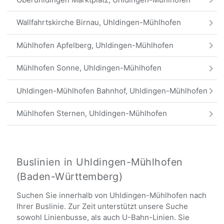
Wallfahrtskirche Birnau, Uhldingen-Mühlhofen
Mühlhofen Apfelberg, Uhldingen-Mühlhofen
Mühlhofen Sonne, Uhldingen-Mühlhofen
Uhldingen-Mühlhofen Bahnhof, Uhldingen-Mühlhofen
Mühlhofen Sternen, Uhldingen-Mühlhofen
Gebhardsweiler, Uhldingen-Mühlhofen
UM Unteruhldingen Seefelden, Uhldingen-Mühlhofen
Buslinien in Uhldingen-Mühlhofen
(Baden-Württemberg)
UM Unteruhldingen Bühlerhöhe, Uhldingen-
Mühlhofen
Suchen Sie innerhalb von Uhldingen-Mühlhofen nach
Ihrer Buslinie. Zur Zeit unterstützt unsere Suche
UM Oberuhldingen Mühlenstraße, Uhldingen-
sowohl Linienbusse, als auch U-Bahn-Linien. Sie