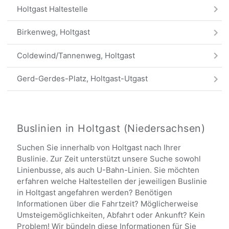
Holtgast Haltestelle
Birkenweg, Holtgast
Coldewind/Tannenweg, Holtgast
Gerd-Gerdes-Platz, Holtgast-Utgast
Hoogeweg, Holtgast-Utgast
Holtgast Grundschule
Buslinien in Holtgast (Niedersachsen)
Suchen Sie innerhalb von Holtgast nach Ihrer
Damsum Ort, Holtgast
Buslinie. Zur Zeit unterstützt unsere Suche sowohl
Linienbusse, als auch U-Bahn-Linien. Sie möchten
Damsum Deich, Holtgast
erfahren welche Haltestellen der jeweiligen Buslinie
in Holtgast angefahren werden? Benötigen
Gründeich Abzw. Siepkwerdum, Holtgast
Informationen über die Fahrtzeit? Möglicherweise
Umsteigemöglichkeiten, Abfahrt oder Ankunft? Kein
Holtgast
Problem! Wir bündeln diese Informationen für Sie