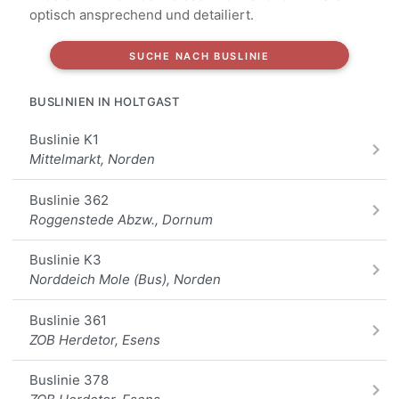
optisch ansprechend und detailiert.
Utgaster Straße Abzw. Siepkwerdum, Holtgast
SUCHE NACH BUSLINIE
Brandshoff, Holtgast
BUSLINIEN IN HOLTGAST
Alle Haltestellen
Buslinie K1
Mittelmarkt, Norden
Buslinie 362
Roggenstede Abzw., Dornum
Buslinie K3
Norddeich Mole (Bus), Norden
Buslinie 361
ZOB Herdetor, Esens
Buslinie 378