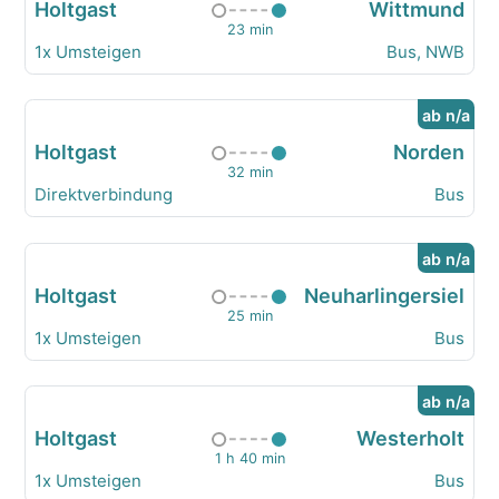
Holtgast
Wittmund
23 min
1x Umsteigen
Bus, NWB
ab n/a
Holtgast
Norden
32 min
Direktverbindung
Bus
ab n/a
Holtgast
Neuharlingersiel
25 min
1x Umsteigen
Bus
ab n/a
Holtgast
Westerholt
1 h 40 min
1x Umsteigen
Bus