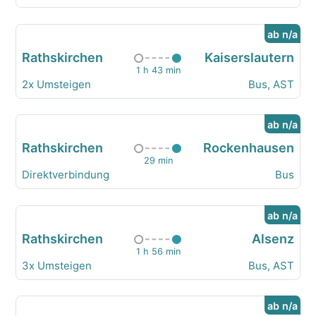
ab n/a
Rathskirchen
Kaiserslautern
1 h 43 min
2x Umsteigen
Bus, AST
ab n/a
Rathskirchen
Rockenhausen
29 min
Direktverbindung
Bus
ab n/a
Rathskirchen
Alsenz
1 h 56 min
3x Umsteigen
Bus, AST
ab n/a