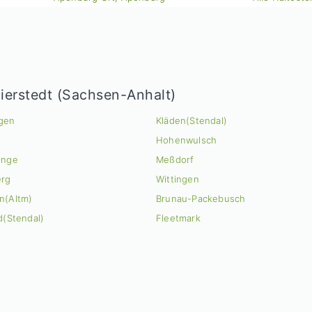
erstedt (Sachsen-Anhalt)
gen
Kläden(Stendal)
z
Hohenwulsch
inge
Meßdorf
erg
Wittingen
n(Altm)
Brunau-Packebusch
d(Stendal)
Fleetmark