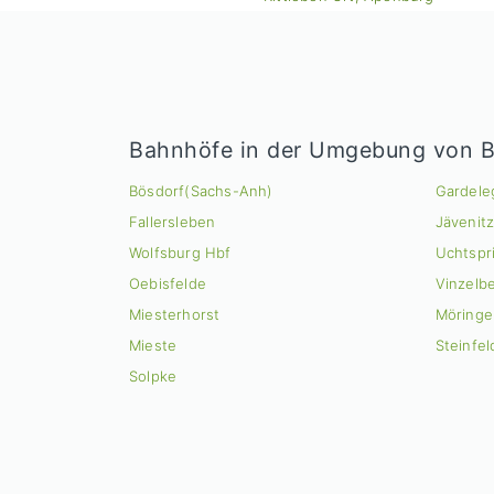
Bahnhöfe in der Umgebung von Bi
Bösdorf(Sachs-Anh)
Gardele
Fallersleben
Jävenit
Wolfsburg Hbf
Uchtspr
Oebisfelde
Vinzelb
Miesterhorst
Möringe
Mieste
Steinfel
Solpke