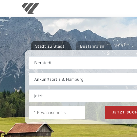
Stadt zu Stadt
Busfahrplan
Bierstedt
Ankunftsort z.B. Hamburg
1 Erwachsener
JETZT SUC