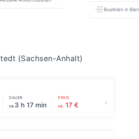
Buslinien in Bier
stedt (Sachsen-Anhalt)
DAUER
PREIS
3 h 17 min
17 €
ca.
ca.