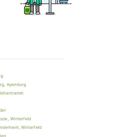
rg
rg, Apenburg
 Hohentramm
del
bzw., Winterfeld
inderheim, Winterfeld
llen