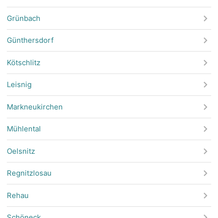
Grünbach
Günthersdorf
Kötschlitz
Leisnig
Markneukirchen
Mühlental
Oelsnitz
Regnitzlosau
Rehau
Schöneck