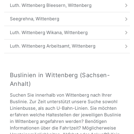
Luth. Wittenberg Bleesern, Wittenberg
Seegrehna, Wittenberg
Luth. Wittenberg Wikana, Wittenberg
Luth. Wittenberg Arbeitsamt, Wittenberg
Pratau Schule, Wittenberg
Luth. Wittenberg Christuskirche, Wittenberg
Buslinien in Wittenberg (Sachsen-
Anhalt)
Luth. Wittenberg AOK, Wittenberg
Suchen Sie innerhalb von Wittenberg nach Ihrer
Luth. Wittenberg Amtsgericht, Wittenberg
Buslinie. Zur Zeit unterstützt unsere Suche sowohl
Linienbusse, als auch U-Bahn-Linien. Sie möchten
Luth. Wittenberg Dr.-Behring-Str., Wittenberg
erfahren welche Haltestellen der jeweiligen Buslinie
in Wittenberg angefahren werden? Benötigen
Luth. Wittenberg Teucheler Weg, Wittenberg
Informationen über die Fahrtzeit? Möglicherweise