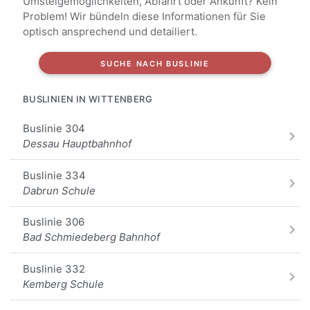
Umsteigemöglichkeiten, Abfahrt oder Ankunft? Kein
Problem! Wir bündeln diese Informationen für Sie
Reinsdorf Gartenstr., Wittenberg
optisch ansprechend und detailiert.
Teuchel Bauhof, Wittenberg
SUCHE NACH BUSLINIE
Luth. Wittenberg Piesteritz Bergstr., Wittenberg
BUSLINIEN IN WITTENBERG
Luth. Wittenberg Hauptpost, Wittenberg
Buslinie 304
Luth. Wittenberg Florian-Geyer-Str., Wittenberg
Dessau Hauptbahnhof
Luth. Wittenberg Damaschkestr., Wittenberg
Buslinie 334
Dabrun Schule
Luth. Wittenberg Piesteritz PCI, Wittenberg
Buslinie 306
Bad Schmiedeberg Bahnhof
Luth. Wittenberg Klinik Bosse, Wittenberg
Buslinie 332
Luth. Wittenberg Friedrichstr., Wittenberg
Kemberg Schule
Alle Haltestellen