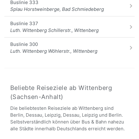
Buslinie 333
Splau Horstweinberge, Bad Schmiedeberg
Buslinie 337
Luth. Wittenberg Schillerstr., Wittenberg
Buslinie 300
Luth. Wittenberg Wöhlerstr., Wittenberg
Buslinie 301
Luth. Wittenberg Schulstr./Platz der Demokratie, W
Buslinie 303
Beliebte Reiseziele ab Wittenberg
Luth. Wittenberg Apollensdorf Abzw. Roßlauer Str.,
(Sachsen-Anhalt)
Buslinie 303W
Die beliebtesten Reiseziele ab Wittenberg sind
Luth. Wittenberg Hauptbahnhof, Wittenberg
Berlin, Dessau, Leipzig, Dessau, Leipzig und Berlin.
Selbstverständlich können über Bus & Bahn nahezu
Buslinie 356
alle Städte innerhalb Deutschlands erreicht werden.
Luth. Wittenberg Piesteritz Pestalozzistr., Witten