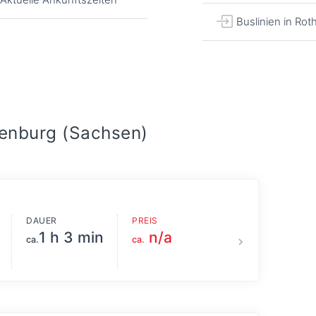
Buslinien in Ro
henburg (Sachsen)
DAUER
PREIS
1 h 3 min
n/a
ca.
ca.