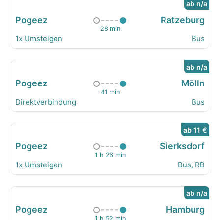
ab n/a
Pogeez
Ratzeburg
28 min
1x Umsteigen
Bus
ab n/a
Pogeez
Mölln
41 min
Direktverbindung
Bus
ab 11 €
Pogeez
Sierksdorf
1 h 26 min
1x Umsteigen
Bus, RB
ab n/a
Pogeez
Hamburg
1 h 52 min