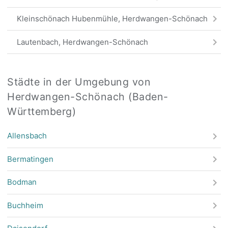
Kleinschönach Hubenmühle, Herdwangen-Schönach
Lautenbach, Herdwangen-Schönach
Sohl, Herdwangen-Schönach
Städte in der Umgebung von
Aftholderberg KiGarten, Herdwangen-Schönach
Herdwangen-Schönach (Baden-
Württemberg)
Stockfeld, Herdwangen-Schönach
Aftholderberg Frieden, Herdwangen-Schönach
Allensbach
Abzw. Waldhof, Herdwangen-Schönach
Bermatingen
Schwende, Herdwangen-Schönach
Bodman
Wälde, Owingen
Buchheim
Hohenbodman Happenmühle, Owingen