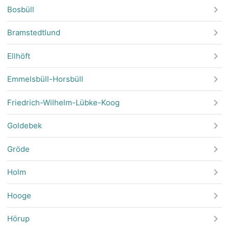
Bosbüll
Bramstedtlund
Ellhöft
Emmelsbüll-Horsbüll
Friedrich-Wilhelm-Lübke-Koog
Goldebek
Gröde
Holm
Hooge
Hörup