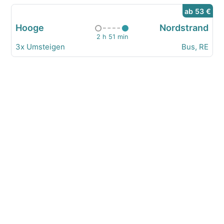
ab 53 €
Hooge
Nordstrand
2 h 51 min
3x Umsteigen
Bus, RE